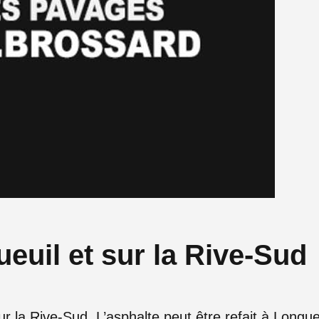
euil et sur la Rive-Sud
r la Rive-Sud. L’asphalte peut être refait à Longueu