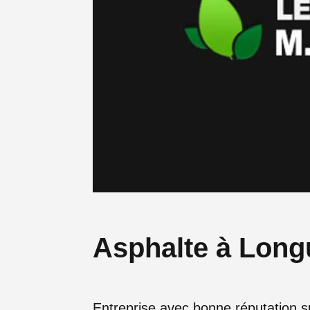
Asphalte à Longu
Entreprise avec bonne réputation su